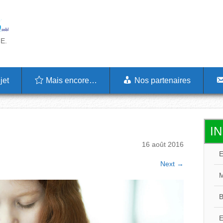
.E.
jet
Mais encore…
Nos partenaires
I
E
16 août 2016
Next
→
M
B
E