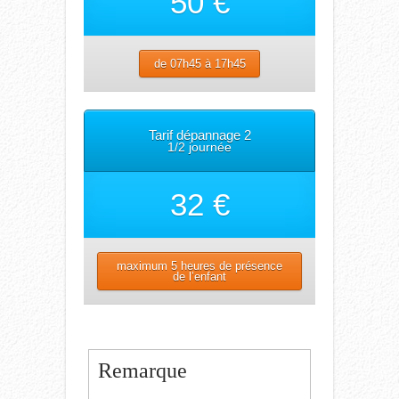
50 €
de 07h45 à 17h45
Tarif dépannage 2
1/2 journée
32 €
maximum 5 heures de présence
de l’enfant
Remarque