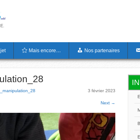
.E.
jet
Mais encore…
Nos partenaires
ulation_28
I
E
e_manipulation_28
3 février 2023
M
Next
→
B
E