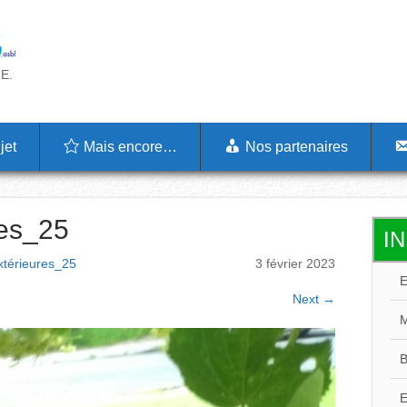
.E.
jet
Mais encore…
Nos partenaires
res_25
I
E
extérieures_25
3 février 2023
M
Next
→
B
E