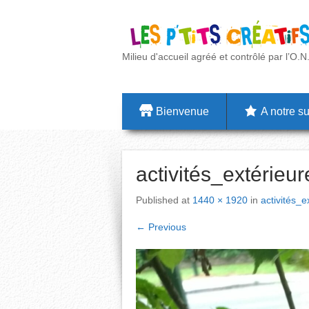
Milieu d'accueil agréé et contrôlé par l’O.N
Bienvenue
A notre su
activités_extérieu
Published
at
1440 × 1920
in
activités_
←
Previous