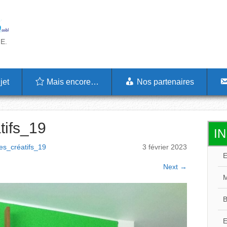
.E.
jet
Mais encore…
Nos partenaires
tifs_19
I
es_créatifs_19
3 février 2023
M
Next
→
B
E