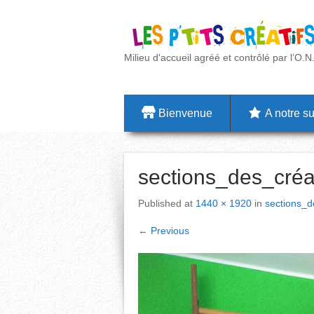
Milieu d'accueil agréé et contrôlé par l’O.N
Bienvenue
A notre su
sections_des_créa
Published
at
1440 × 1920
in
sections_d
←
Previous